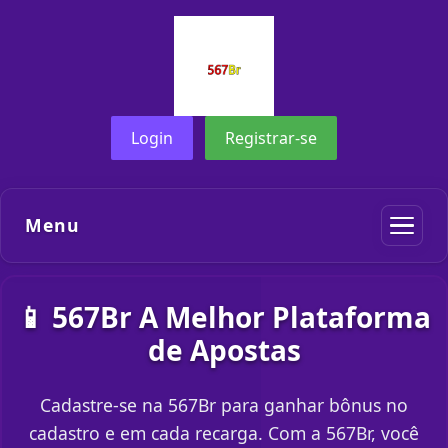
Login
Registrar-se
Menu
📱 567Br A Melhor Plataforma
de Apostas
Cadastre-se na 567Br para ganhar bônus no
cadastro e em cada recarga. Com a 567Br, você