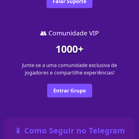
Falar Suporte
👥 Comunidade VIP
1000+
Junte-se a uma comunidade exclusiva de
jogadores e compartilhe experiências!
Entrar Grupo
📱 Como Seguir no Telegram