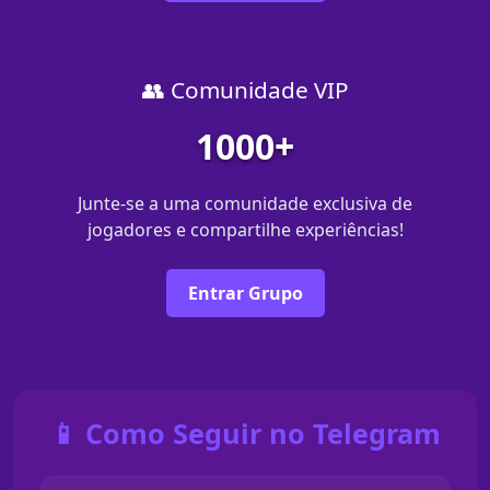
👥 Comunidade VIP
1000+
Junte-se a uma comunidade exclusiva de
jogadores e compartilhe experiências!
Entrar Grupo
📱 Como Seguir no Telegram