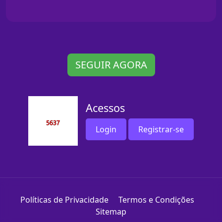
SEGUIR AGORA
Acessos
Login
Registrar-se
Políticas de Privacidade
Termos e Condições
Sitemap