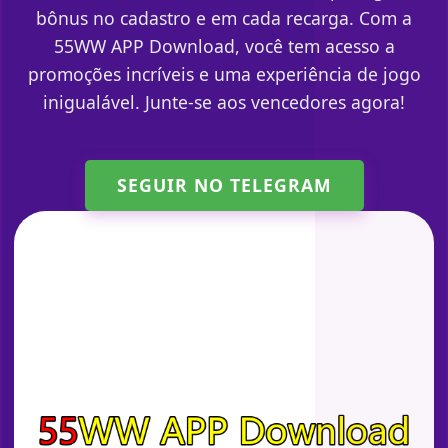
bônus no cadastro e em cada recarga. Com a
55WW APP Download, você tem acesso a
promoções incríveis e uma experiência de jogo
inigualável. Junte-se aos vencedores agora!
SEGUIR NO TELEGRAM