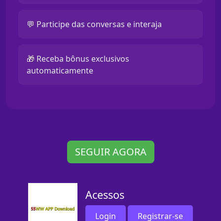
💬 Participe das conversas e interaja
🎁 Receba bônus exclusivos
automaticamente
SEGUIR AGORA
Acessos
Login
Registrar-se