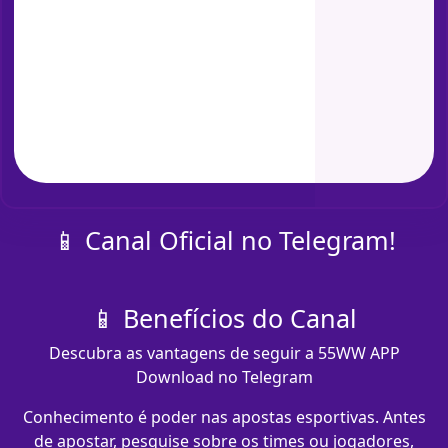
📱 Canal Oficial no Telegram!
📱 Benefícios do Canal
Descubra as vantagens de seguir a 55WW APP
Download no Telegram
Conhecimento é poder nas apostas esportivas. Antes
de apostar, pesquise sobre os times ou jogadores,