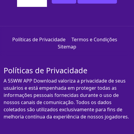
Políticas de Privacidade
Termos e Condições
Sitemap
Políticas de Privacidade
A 55WW APP Download valoriza a privacidade de seus
usuários e está empenhada em proteger todas as
informações pessoais fornecidas durante o uso de
nossos canais de comunicação. Todos os dados
coletados são utilizados exclusivamente para fins de
melhoria contínua da experiência de nossos jogadores.