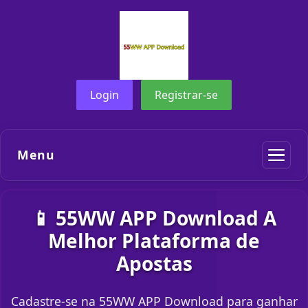
Login
Registrar-se
Menu
📱 55WW APP Download A
Melhor Plataforma de
Apostas
Cadastre-se na 55WW APP Download para ganhar