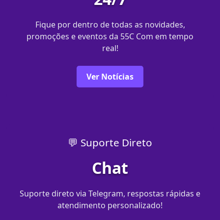
Fique por dentro de todas as novidades,
promoções e eventos da 55C Com em tempo
real!
Ver Notícias
💬 Suporte Direto
Chat
Suporte direto via Telegram, respostas rápidas e
atendimento personalizado!