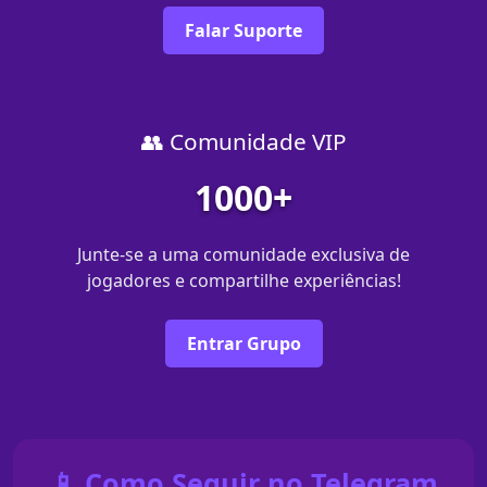
Falar Suporte
👥 Comunidade VIP
1000+
Junte-se a uma comunidade exclusiva de
jogadores e compartilhe experiências!
Entrar Grupo
📱 Como Seguir no Telegram