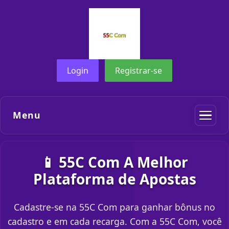
Login
Registrar-se
Menu
📱 55C Com A Melhor
Plataforma de Apostas
Cadastre-se na 55C Com para ganhar bônus no
cadastro e em cada recarga. Com a 55C Com, você