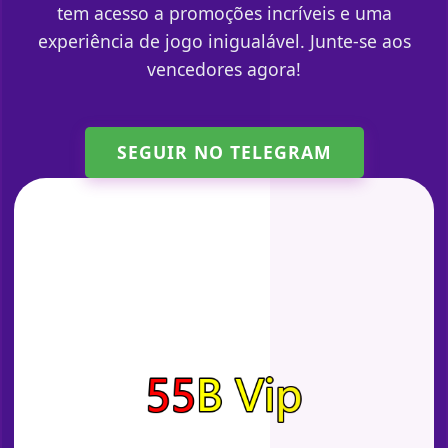
tem acesso a promoções incríveis e uma
experiência de jogo inigualável. Junte-se aos
vencedores agora!
SEGUIR NO TELEGRAM