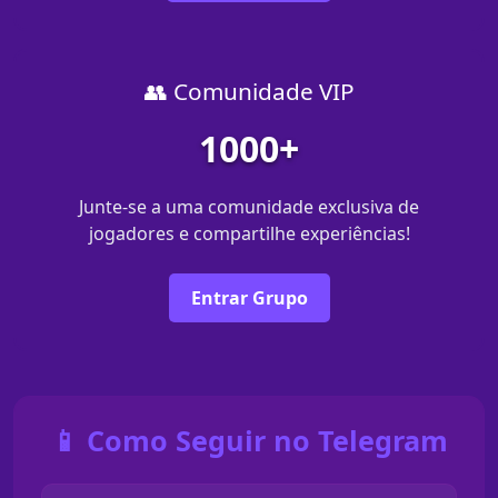
👥 Comunidade VIP
1000+
Junte-se a uma comunidade exclusiva de
jogadores e compartilhe experiências!
Entrar Grupo
📱 Como Seguir no Telegram