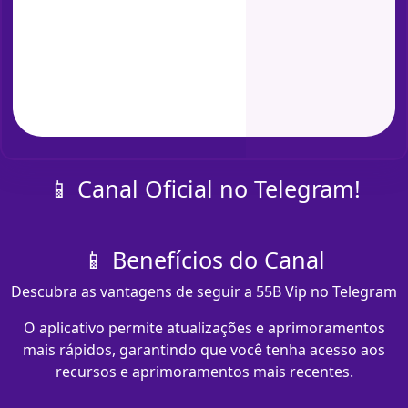
📱 Canal Oficial no Telegram!
📱 Benefícios do Canal
Descubra as vantagens de seguir a 55B Vip no Telegram
O aplicativo permite atualizações e aprimoramentos
mais rápidos, garantindo que você tenha acesso aos
recursos e aprimoramentos mais recentes.