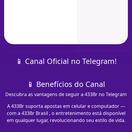
📱 Canal Oficial no Telegram!
📱 Benefícios do Canal
Descubra as vantagens de seguir a 433Br no Telegram
A 433Br suporta apostas em celular e computador —
com a 433Br Brasil , o entretenimento está disponível
em qualquer lugar, revolucionando seu estilo de vida.