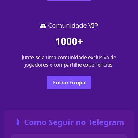
👥 Comunidade VIP
1000+
Junte-se a uma comunidade exclusiva de
jogadores e compartilhe experiências!
Entrar Grupo
📱 Como Seguir no Telegram