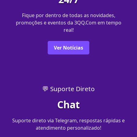
Fique por dentro de todas as novidades,
promoções e eventos da 3QQ.Com em tempo
real!
Ver Notícias
💬 Suporte Direto
Chat
Suporte direto via Telegram, respostas rápidas e
atendimento personalizado!