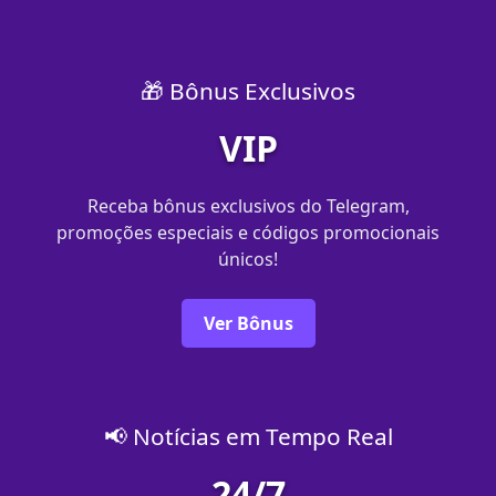
🎁 Bônus Exclusivos
VIP
Receba bônus exclusivos do Telegram,
promoções especiais e códigos promocionais
únicos!
Ver Bônus
📢 Notícias em Tempo Real
24/7