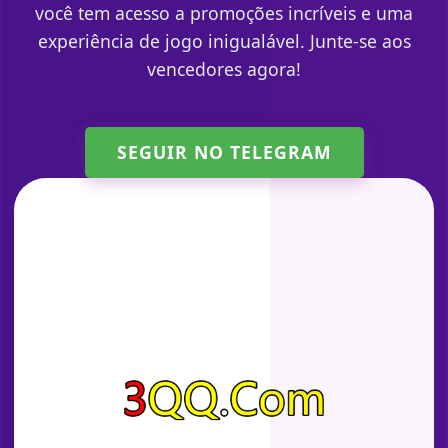
você tem acesso a promoções incríveis e uma
experiência de jogo inigualável. Junte-se aos
vencedores agora!
SEGUIR NO TELEGRAM