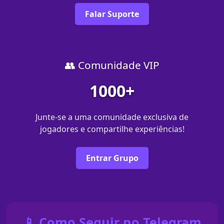
Falar Suporte
👥 Comunidade VIP
1000+
Junte-se a uma comunidade exclusiva de
jogadores e compartilhe experiências!
Entrar Grupo
📱 Como Seguir no Telegram