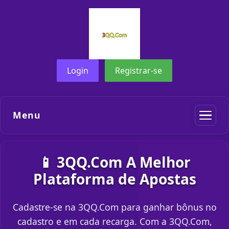
Login
Registrar-se
Menu
📱 3QQ.Com A Melhor
Plataforma de Apostas
Cadastre-se na 3QQ.Com para ganhar bônus no
cadastro e em cada recarga. Com a 3QQ.Com,