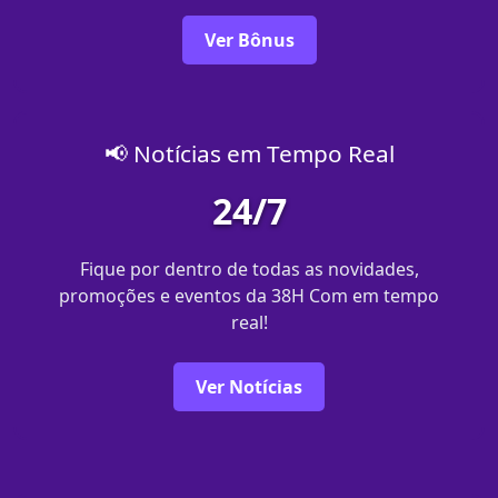
Ver Bônus
📢 Notícias em Tempo Real
24/7
Fique por dentro de todas as novidades,
promoções e eventos da 38H Com em tempo
real!
Ver Notícias