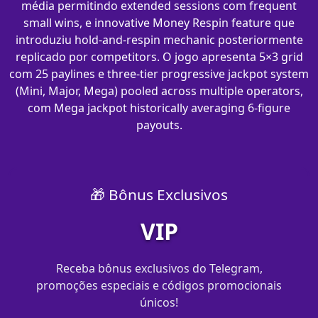
média permitindo extended sessions com frequent
small wins, e innovative Money Respin feature que
introduziu hold-and-respin mechanic posteriormente
replicado por competitors. O jogo apresenta 5×3 grid
com 25 paylines e three-tier progressive jackpot system
(Mini, Major, Mega) pooled across multiple operators,
com Mega jackpot historically averaging 6-figure
payouts.
🎁 Bônus Exclusivos
VIP
Receba bônus exclusivos do Telegram,
promoções especiais e códigos promocionais
únicos!