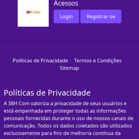
Acessos
Login
Registrar-se
Políticas de Privacidade
Termos e Condições
Sitemap
Políticas de Privacidade
A 38H Com valoriza a privacidade de seus usuários e
está empenhada em proteger todas as informações
pessoais fornecidas durante o uso de nossos canais de
comunicação. Todos os dados coletados são utilizados
exclusivamente para fins de melhoria contínua da