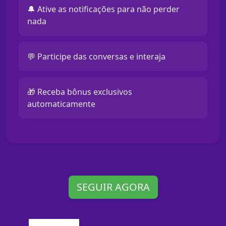
🔔 Ative as notificações para não perder
nada
💬 Participe das conversas e interaja
🎁 Receba bônus exclusivos
automaticamente
SEGUIR AGORA