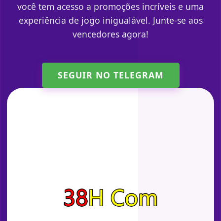
você tem acesso a promoções incríveis e uma
experiência de jogo inigualável. Junte-se aos
vencedores agora!
SEGUIR NO TELEGRAM