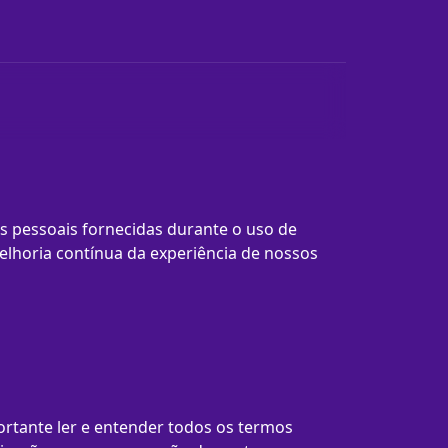
s pessoais fornecidas durante o uso de
elhoria contínua da experiência de nossos
rtante ler e entender todos os termos