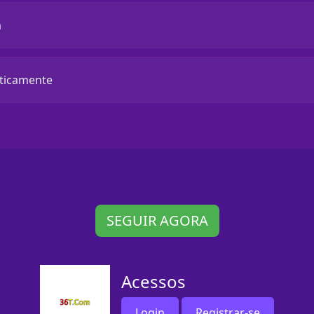
a
aticamente
SEGUIR AGORA
Acessos
Login
Registrar-se