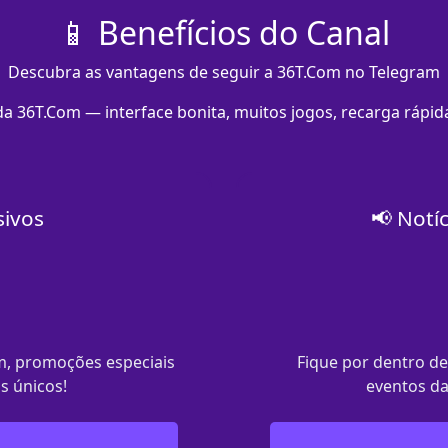
📱 Benefícios do Canal
Descubra as vantagens de seguir a 36T.Com no Telegram
36T.Com — interface bonita, muitos jogos, recarga rápida
sivos
📢 Notí
m, promoções especiais
Fique por dentro d
s únicos!
eventos da