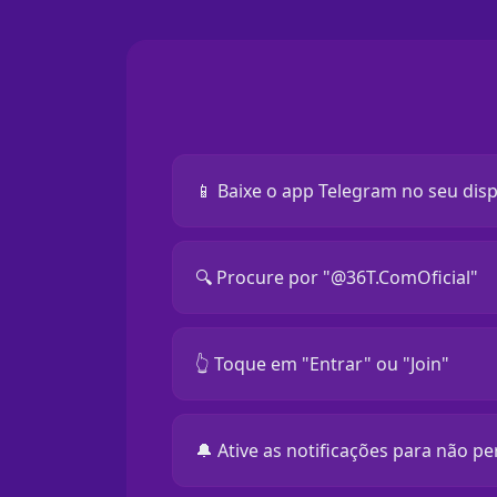
📱 Baixe o app Telegram no seu disp
🔍 Procure por "@36T.ComOficial"
👆 Toque em "Entrar" ou "Join"
🔔 Ative as notificações para não p