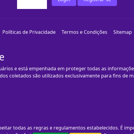
Políticas de Privacidade
Termos e Condições
Sitemap
de
suários e está empenhada em proteger todas as informaçõe
os coletados são utilizados exclusivamente para fins de m
itar todas as regras e regulamentos estabelecidos. É impo