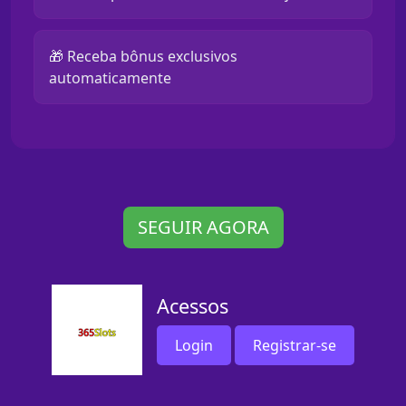
🎁 Receba bônus exclusivos
automaticamente
SEGUIR AGORA
Acessos
Login
Registrar-se