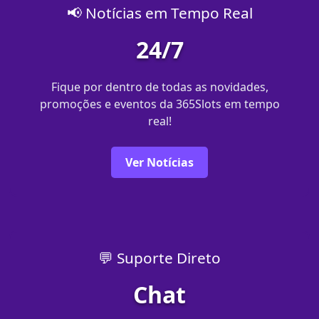
📢 Notícias em Tempo Real
24/7
Fique por dentro de todas as novidades,
promoções e eventos da 365Slots em tempo
real!
Ver Notícias
💬 Suporte Direto
Chat