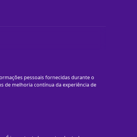
formações pessoais fornecidas durante o
ns de melhoria contínua da experiência de