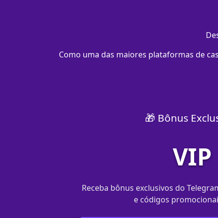
Des
Como uma das maiores plataformas de cass
🎁 Bônus Exclu
VIP
Receba bônus exclusivos do Telegra
e códigos promocionai