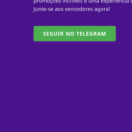
promoções incríveis e uma experiência d
Junte-se aos vencedores agora!
SEGUIR NO TELEGRAM