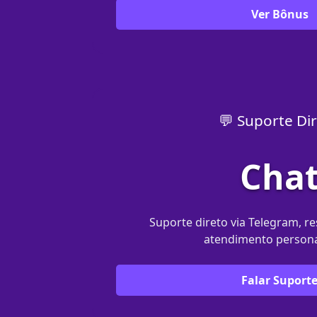
Ver Bônus
💬 Suporte Di
Cha
Suporte direto via Telegram, r
atendimento persona
Falar Suport