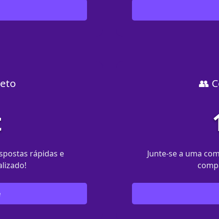
reto
👥 
t
espostas rápidas e
Junte-se a uma com
lizado!
compa
e