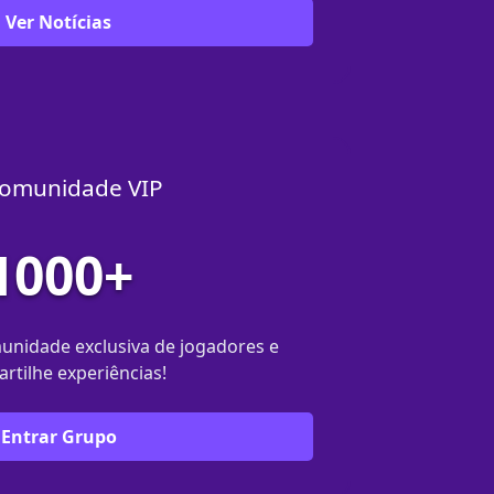
Ver Notícias
Comunidade VIP
1000+
unidade exclusiva de jogadores e
rtilhe experiências!
Entrar Grupo