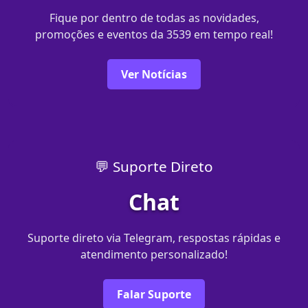
Fique por dentro de todas as novidades,
promoções e eventos da 3539 em tempo real!
Ver Notícias
💬 Suporte Direto
Chat
Suporte direto via Telegram, respostas rápidas e
atendimento personalizado!
Falar Suporte