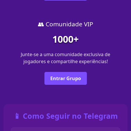
👥 Comunidade VIP
1000+
Junte-se a uma comunidade exclusiva de
jogadores e compartilhe experiências!
Entrar Grupo
📱 Como Seguir no Telegram