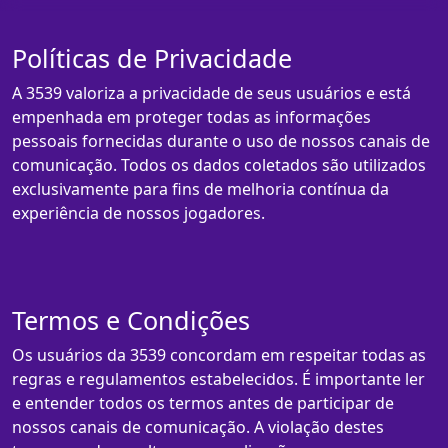
Políticas de Privacidade
A 3539 valoriza a privacidade de seus usuários e está
empenhada em proteger todas as informações
pessoais fornecidas durante o uso de nossos canais de
comunicação. Todos os dados coletados são utilizados
exclusivamente para fins de melhoria contínua da
experiência de nossos jogadores.
Termos e Condições
Os usuários da 3539 concordam em respeitar todas as
regras e regulamentos estabelecidos. É importante ler
e entender todos os termos antes de participar de
nossos canais de comunicação. A violação destes