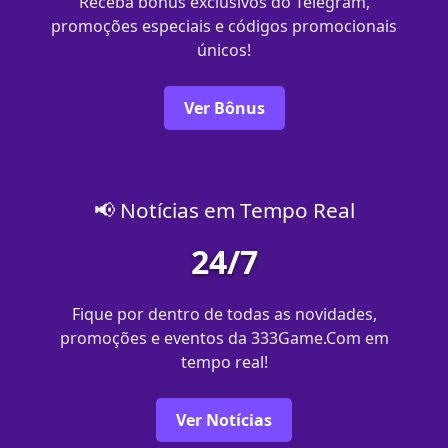
Receba bônus exclusivos do Telegram,
promoções especiais e códigos promocionais
únicos!
Ver Bônus
📢 Notícias em Tempo Real
24/7
Fique por dentro de todas as novidades,
promoções e eventos da 333Game.Com em
tempo real!
Ver Notícias