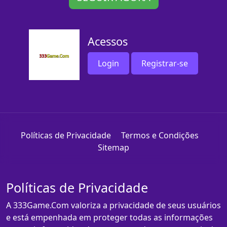
Acessos
Login
Registrar-se
Políticas de Privacidade
Termos e Condições
Sitemap
Políticas de Privacidade
A 333Game.Com valoriza a privacidade de seus usuários
e está empenhada em proteger todas as informações