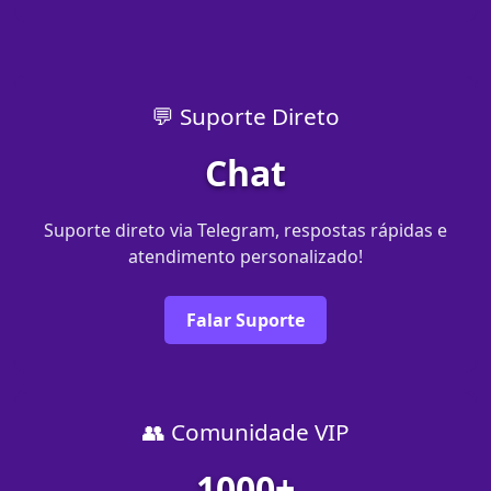
💬 Suporte Direto
Chat
Suporte direto via Telegram, respostas rápidas e
atendimento personalizado!
Falar Suporte
👥 Comunidade VIP
1000+