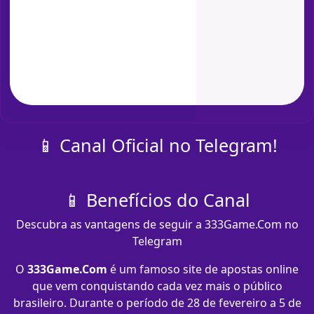
📱 Canal Oficial no Telegram!
📱 Benefícios do Canal
Descubra as vantagens de seguir a 333Game.Com no
Telegram
O
333Game.Com
é um famoso site de apostas online
que vem conquistando cada vez mais o público
brasileiro. Durante o período de 28 de fevereiro a 5 de