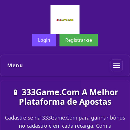
Login
Registrar-se
Menu
📱 333Game.Com A Melhor
Plataforma de Apostas
Cadastre-se na 333Game.Com para ganhar bônus
no cadastro e em cada recarga. Com a