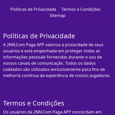
Políticas de Privacidade
Termos e Condições
Sitemap
Políticas de Privacidade
A 2NN.Com Paga APP valoriza a privacidade de seus
usuários e está empenhada em proteger todas as
informações pessoais fornecidas durante o uso de
nossos canais de comunicação. Todos os dados
coletados são utilizados exclusivamente para fins de
melhoria contínua da experiência de nossos jogadores.
Termos e Condições
Os usuários da 2NN.Com Paga APP concordam em