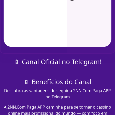
📱 Canal Oficial no Telegram!
📱 Benefícios do Canal
Descubra as vantagens de seguir a 2NN.Com Paga APP
no Telegram
A 2NN.Com Paga APP caminha para se tornar o cassino
online mais profissional do mundo — com foco em