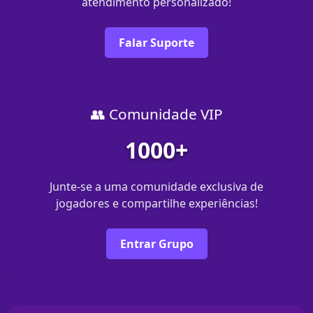
atendimento personalizado!
Falar Suporte
👥 Comunidade VIP
1000+
Junte-se a uma comunidade exclusiva de
jogadores e compartilhe experiências!
Entrar Grupo