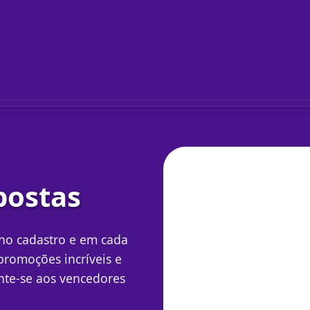
postas
no cadastro e em cada
promoções incríveis e
unte-se aos vencedores