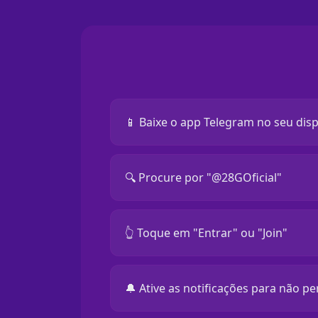
📱 Baixe o app Telegram no seu disp
🔍 Procure por "@28GOficial"
👆 Toque em "Entrar" ou "Join"
🔔 Ative as notificações para não p