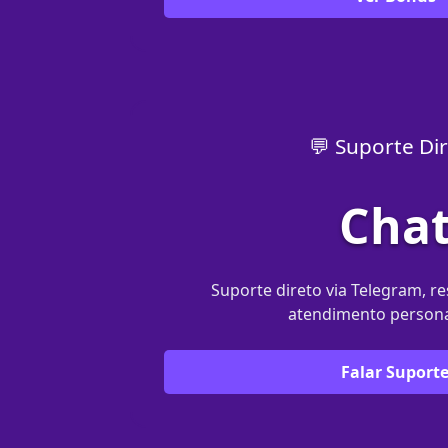
💬 Suporte Di
Cha
Suporte direto via Telegram, r
atendimento persona
Falar Suport