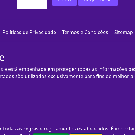
Políticas de Privacidade
Termos e Condições
Sitemap
de
ios e está empenhada em proteger todas as informações pe
tados são utilizados exclusivamente para fins de melhoria
todas as regras e regulamentos estabelecidos. É importan