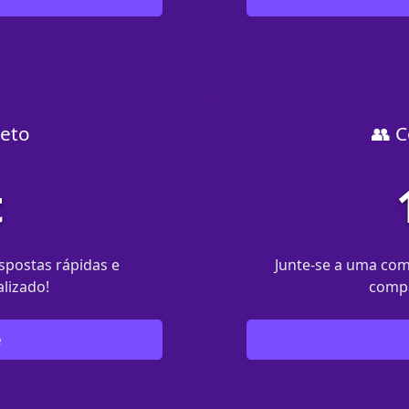
reto
👥 
t
espostas rápidas e
Junte-se a uma com
lizado!
compa
e