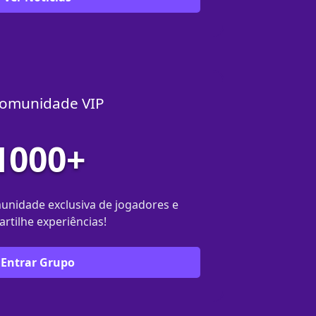
Comunidade VIP
1000+
unidade exclusiva de jogadores e
rtilhe experiências!
Entrar Grupo