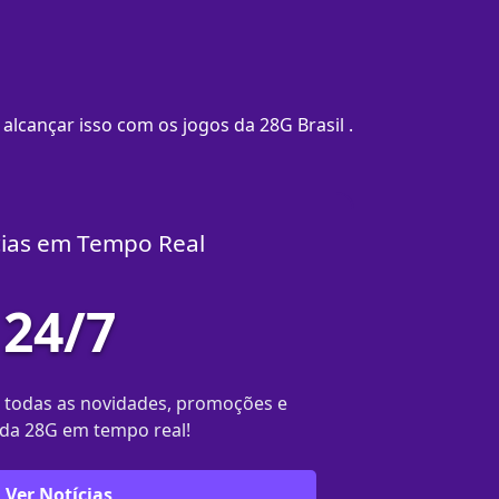
alcançar isso com os jogos da 28G Brasil .
cias em Tempo Real
24/7
e todas as novidades, promoções e
 da 28G em tempo real!
Ver Notícias