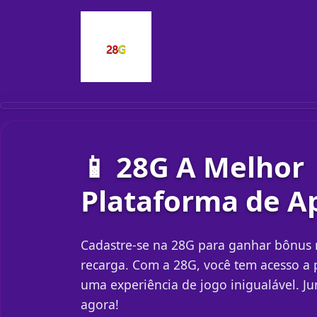
📱 28G A Melhor
Plataforma de A
Cadastre-se na 28G para ganhar bônus 
recarga. Com a 28G, você tem acesso a 
uma experiência de jogo inigualável. J
agora!