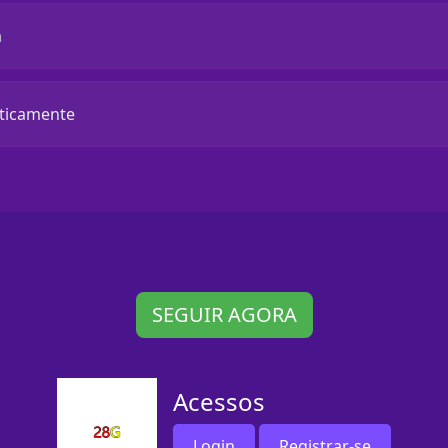
a
aticamente
SEGUIR AGORA
Acessos
Login
Registrar-se