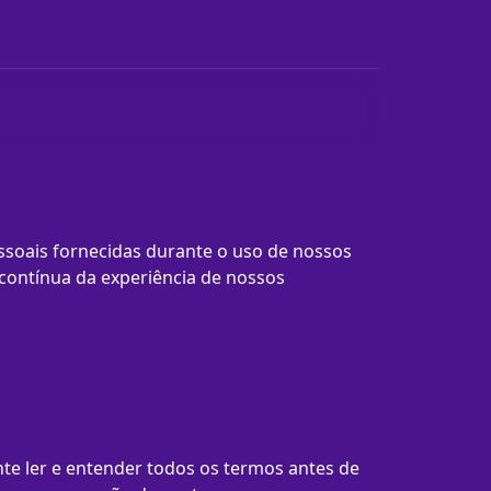
ssoais fornecidas durante o uso de nossos
 contínua da experiência de nossos
te ler e entender todos os termos antes de