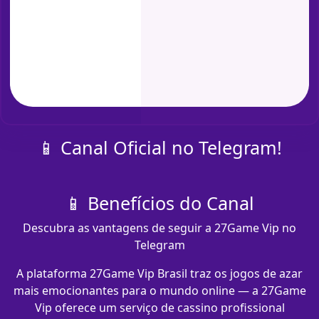
📱 Canal Oficial no Telegram!
📱 Benefícios do Canal
Descubra as vantagens de seguir a 27Game Vip no
Telegram
A plataforma 27Game Vip Brasil traz os jogos de azar
mais emocionantes para o mundo online — a 27Game
Vip oferece um serviço de cassino profissional