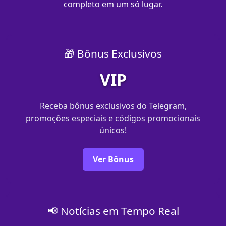
completo em um só lugar.
🎁 Bônus Exclusivos
VIP
Receba bônus exclusivos do Telegram,
promoções especiais e códigos promocionais
únicos!
Ver Bônus
📢 Notícias em Tempo Real