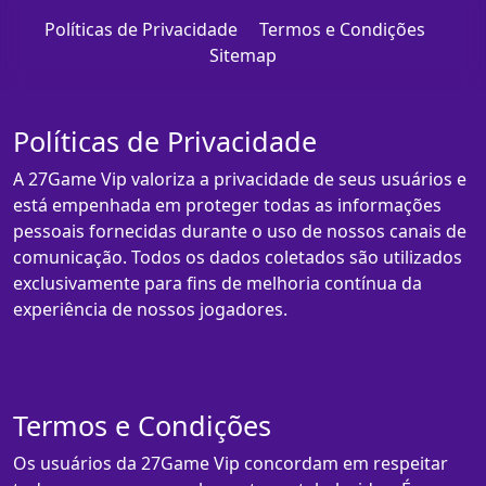
Políticas de Privacidade
Termos e Condições
Sitemap
Políticas de Privacidade
A 27Game Vip valoriza a privacidade de seus usuários e
está empenhada em proteger todas as informações
pessoais fornecidas durante o uso de nossos canais de
comunicação. Todos os dados coletados são utilizados
exclusivamente para fins de melhoria contínua da
experiência de nossos jogadores.
Termos e Condições
Os usuários da 27Game Vip concordam em respeitar