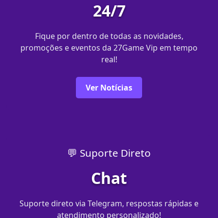
24/7
Fique por dentro de todas as novidades,
promoções e eventos da 27Game Vip em tempo
real!
Ver Notícias
💬 Suporte Direto
Chat
Suporte direto via Telegram, respostas rápidas e
atendimento personalizado!