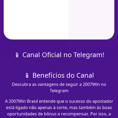
📱 Canal Oficial no Telegram!
📱 Benefícios do Canal
Descubra as vantagens de seguir a 2007Win no
Telegram
A 2007Win Brasil entende que o sucesso do apostador
está ligado não apenas à sorte, mas também às boas
oportunidades de bônus e recompensas. Por isso, a