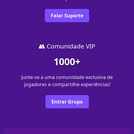
Falar Suporte
👥 Comunidade VIP
1000+
Junte-se a uma comunidade exclusiva de
jogadores e compartilhe experiências!
Entrar Grupo