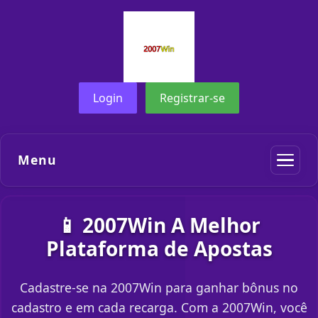
Login
Registrar-se
Menu
📱 2007Win A Melhor
Plataforma de Apostas
Cadastre-se na 2007Win para ganhar bônus no
cadastro e em cada recarga. Com a 2007Win, você