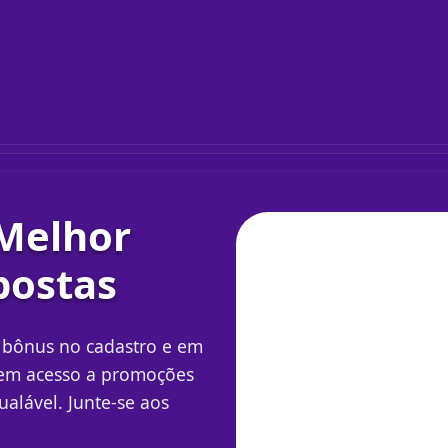
Melhor
postas
 bônus no cadastro e em
tem acesso a promoções
ualável. Junte-se aos