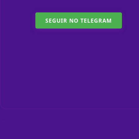
SEGUIR NO TELEGRAM