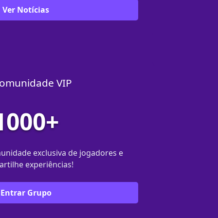
Ver Notícias
Comunidade VIP
1000+
unidade exclusiva de jogadores e
rtilhe experiências!
Entrar Grupo