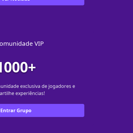
Comunidade VIP
1000+
unidade exclusiva de jogadores e
rtilhe experiências!
Entrar Grupo