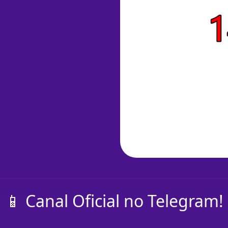
📱 Canal Oficial no Telegram!