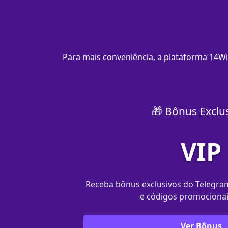
Para mais conveniência, a plataforma 14Wi
🎁 Bônus Exclu
VIP
Receba bônus exclusivos do Telegra
e códigos promocionai
Ver Bônus