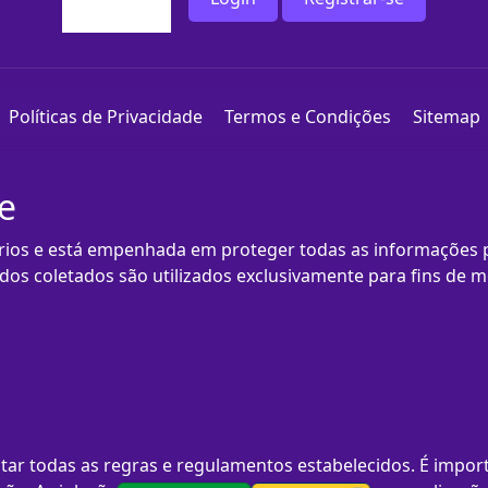
Políticas de Privacidade
Termos e Condições
Sitemap
de
ários e está empenhada em proteger todas as informações 
os coletados são utilizados exclusivamente para fins de m
r todas as regras e regulamentos estabelecidos. É import