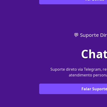
💬 Suporte Di
Cha
Suporte direto via Telegram, r
atendimento persona
Falar Suport