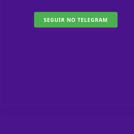
SEGUIR NO TELEGRAM