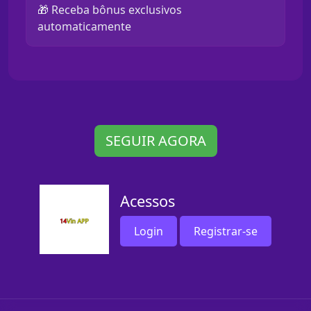
🎁 Receba bônus exclusivos
automaticamente
SEGUIR AGORA
Acessos
Login
Registrar-se