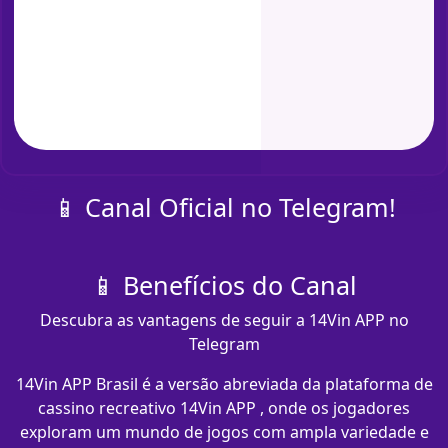
📱 Canal Oficial no Telegram!
📱 Benefícios do Canal
Descubra as vantagens de seguir a 14Vin APP no
Telegram
14Vin APP Brasil é a versão abreviada da plataforma de
cassino recreativo 14Vin APP , onde os jogadores
exploram um mundo de jogos com ampla variedade e