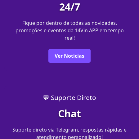
24/7
Fique por dentro de todas as novidades,
promoções e eventos da 14Vin APP em tempo
real!
Ver Notícias
💬 Suporte Direto
Chat
Suporte direto via Telegram, respostas rápidas e
atendimento personalizado!