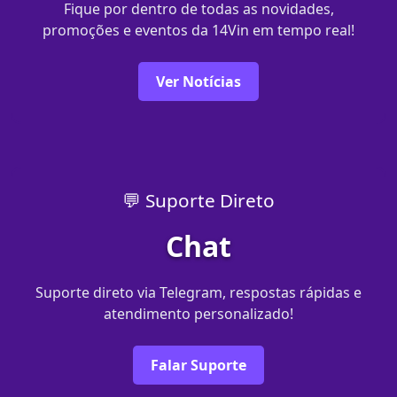
Fique por dentro de todas as novidades,
promoções e eventos da 14Vin em tempo real!
Ver Notícias
💬 Suporte Direto
Chat
Suporte direto via Telegram, respostas rápidas e
atendimento personalizado!
Falar Suporte