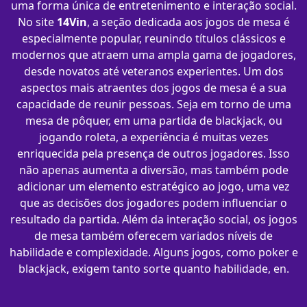
uma forma única de entretenimento e interação social.
No site
14Vin
, a seção dedicada aos jogos de mesa é
especialmente popular, reunindo títulos clássicos e
modernos que atraem uma ampla gama de jogadores,
desde novatos até veteranos experientes. Um dos
aspectos mais atraentes dos jogos de mesa é a sua
capacidade de reunir pessoas. Seja em torno de uma
mesa de pôquer, em uma partida de blackjack, ou
jogando roleta, a experiência é muitas vezes
enriquecida pela presença de outros jogadores. Isso
não apenas aumenta a diversão, mas também pode
adicionar um elemento estratégico ao jogo, uma vez
que as decisões dos jogadores podem influenciar o
resultado da partida. Além da interação social, os jogos
de mesa também oferecem variados níveis de
habilidade e complexidade. Alguns jogos, como poker e
blackjack, exigem tanto sorte quanto habilidade, en.