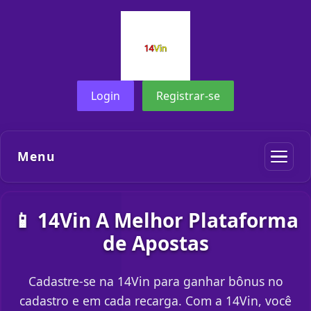
Login
Registrar-se
Menu
📱 14Vin A Melhor Plataforma
de Apostas
Cadastre-se na 14Vin para ganhar bônus no
cadastro e em cada recarga. Com a 14Vin, você