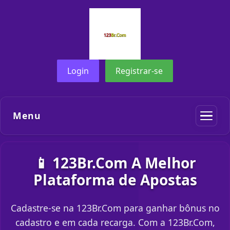
Login
Registrar-se
Menu
📱 123Br.Com A Melhor
Plataforma de Apostas
Cadastre-se na 123Br.Com para ganhar bônus no
cadastro e em cada recarga. Com a 123Br.Com,