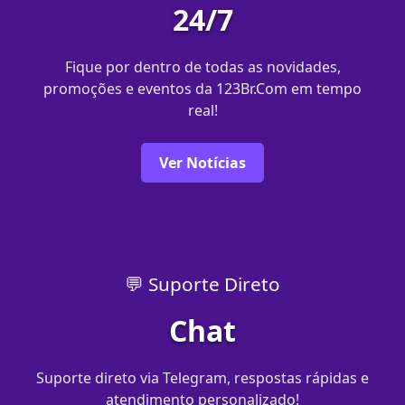
24/7
Fique por dentro de todas as novidades,
promoções e eventos da 123Br.Com em tempo
real!
Ver Notícias
💬 Suporte Direto
Chat
Suporte direto via Telegram, respostas rápidas e
atendimento personalizado!