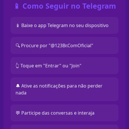
📱 Como Seguir no Telegram
📱 Baixe o app Telegram no seu dispositivo
🔍 Procure por "@123Br.ComOficial"
👆 Toque em "Entrar" ou "Join"
🔔 Ative as notificações para não perder
nada
💬 Participe das conversas e interaja