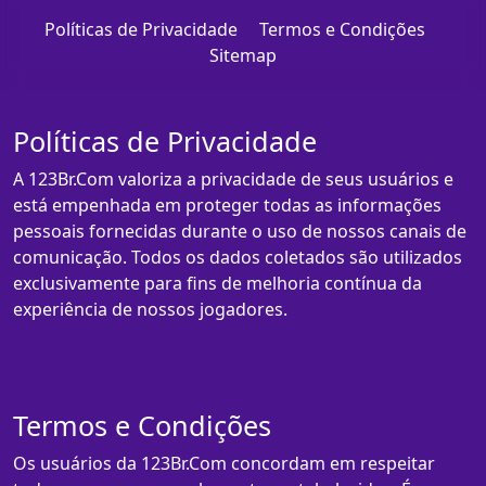
Políticas de Privacidade
Termos e Condições
Sitemap
Políticas de Privacidade
A 123Br.Com valoriza a privacidade de seus usuários e
está empenhada em proteger todas as informações
pessoais fornecidas durante o uso de nossos canais de
comunicação. Todos os dados coletados são utilizados
exclusivamente para fins de melhoria contínua da
experiência de nossos jogadores.
Termos e Condições
Os usuários da 123Br.Com concordam em respeitar