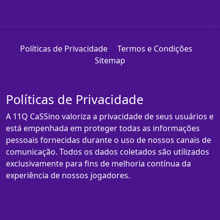
Políticas de Privacidade
Termos e Condições
Sitemap
Políticas de Privacidade
A 11Q CaSSino valoriza a privacidade de seus usuários e
está empenhada em proteger todas as informações
pessoais fornecidas durante o uso de nossos canais de
comunicação. Todos os dados coletados são utilizados
exclusivamente para fins de melhoria contínua da
experiência de nossos jogadores.