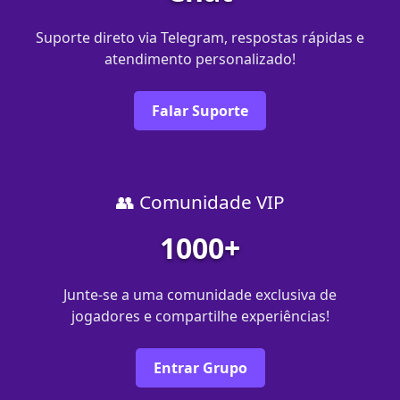
Suporte direto via Telegram, respostas rápidas e
atendimento personalizado!
Falar Suporte
👥 Comunidade VIP
1000+
Junte-se a uma comunidade exclusiva de
jogadores e compartilhe experiências!
Entrar Grupo