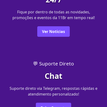
Fique por dentro de todas as novidades,
promoções e eventos da 11Br em tempo real!
Ver Notícias
💬 Suporte Direto
Chat
Suporte direto via Telegram, respostas rápidas e
atendimento personalizado!