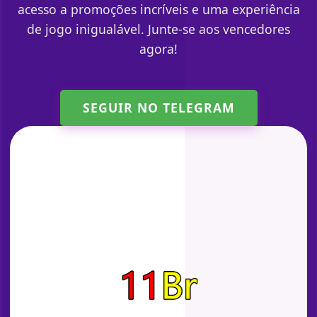
acesso a promoções incríveis e uma experiência
de jogo inigualável. Junte-se aos vencedores
agora!
SEGUIR NO TELEGRAM