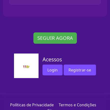
SEGUIR AGORA
Acessos
Login
Registrar-se
Políticas de Privacidade
Termos e Condições