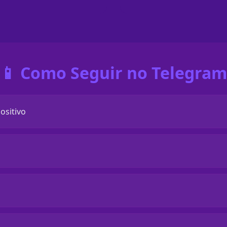
📱 Como Seguir no Telegram
ositivo