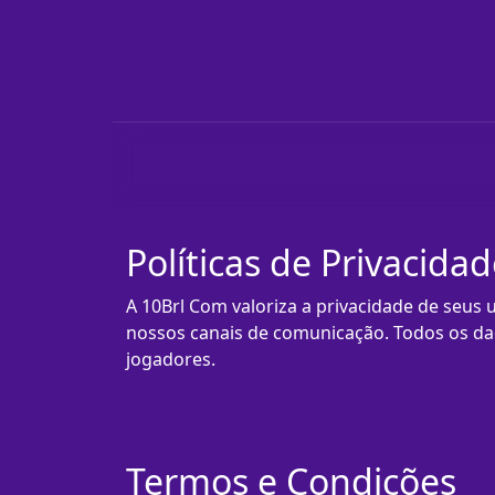
Políticas de Privacida
A 10Brl Com valoriza a privacidade de seus
nossos canais de comunicação. Todos os dad
jogadores.
Termos e Condições