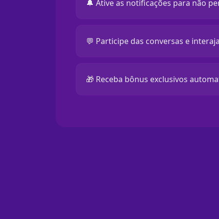
🔔 Ative as notificações para não p
💬 Participe das conversas e interaj
🎁 Receba bônus exclusivos autom