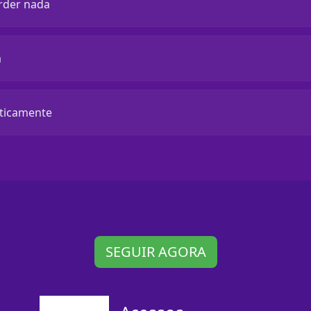
erder nada
a
aticamente
SEGUIR AGORA