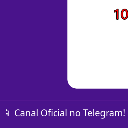
📱 Canal Oficial no Telegram!