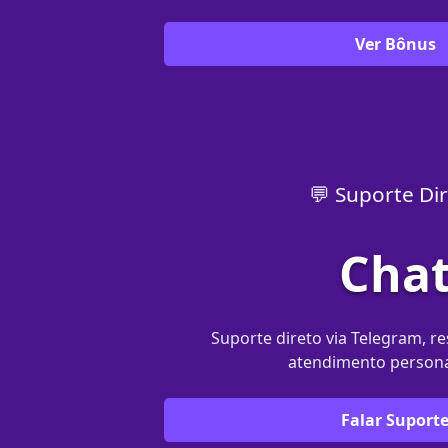
Ver Bônus
💬 Suporte Di
Cha
Suporte direto via Telegram, r
atendimento persona
Falar Suport