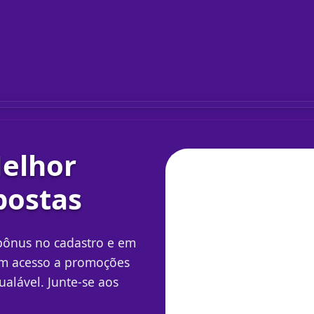
Melhor
postas
bônus no cadastro e em
em acesso a promoções
ualável. Junte-se aos