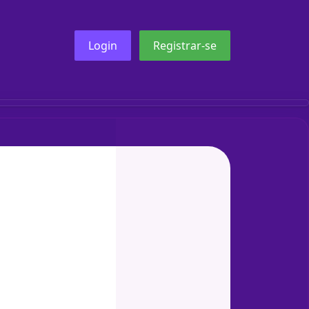
Login
Registrar-se