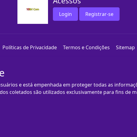
Acessos
Login
Registrar-se
Políticas de Privacidade
Termos e Condições
Sitemap
de
 usuários e está empenhada em proteger todas as informaç
os coletados são utilizados exclusivamente para fins de m