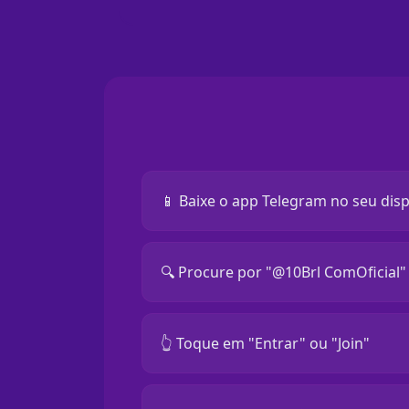
📱 Baixe o app Telegram no seu disp
🔍 Procure por "@10Brl ComOficial"
👆 Toque em "Entrar" ou "Join"