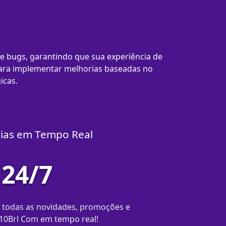
e bugs, garantindo que sua experiência de
para implementar melhorias baseadas no
icas.
cias em Tempo Real
24/7
e todas as novidades, promoções e
 10Brl Com em tempo real!