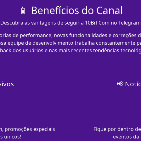
📱 Benefícios do Canal
Descubra as vantagens de seguir a 10Brl Com no Telegram
orias de performance, novas funcionalidades e correções d
ossa equipe de desenvolvimento trabalha constantemente 
back dos usuários e nas mais recentes tendências tecnológ
sivos
📢 Notí
m, promoções especiais
Fique por dentro d
s únicos!
eventos da